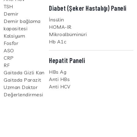
TSH
Diabet (Şeker Hastalığı) Paneli
Demir
İnsülin
Demir bağlama
HOMA-IR
kapasitesi
Mikroalbüminüri
Kalsiyum
Hb A1c
Fosfor
ASO
CRP
Hepatit Paneli
RF
HBs Ag
Gaitada Gizli Kan
Anti HBs
Gaitada Parazit
Anti HCV
Uzman Doktor
Değerlendirmesi