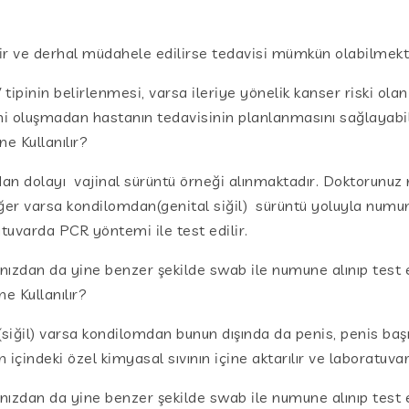
ir ve derhal müdahele edilirse tedavisi mümkün olabilmekt
pinin belirlenmesi, varsa ileriye yönelik kanser riski olan
imi oluşmadan hastanın tedavisinin planlanmasını sağlayabil
e Kullanılır?
dan dolayı vajinal sürüntü örneği alınmaktadır. Doktorunuz
ğer varsa kondilomdan(genital siğil) sürüntü yoluyla numune 
ratuvarda PCR yöntemi ile test edilir.
nızdan da yine benzer şekilde swab ile numune alınıp test e
 Kullanılır?
siğil) varsa kondilomdan bunun dışında da penis, penis başı
in içindeki özel kimyasal sıvının içine aktarılır ve laboratuv
nızdan da yine benzer şekilde swab ile numune alınıp test e