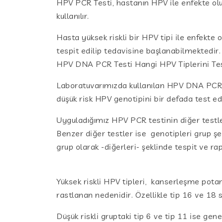
HPV PCR Testi, hastanın HPV ile enfekte ol
kullanılır.
Hasta yüksek riskli bir HPV tipi ile enfek
tespit edilip tedavisine başlanabilmektedir.
HPV DNA PCR Testi Hangi HPV Tiplerini Te
Laboratuvarımızda kullanılan HPV DNA PCR t
düşük risk HPV genotipini bir defada test ede
Uyguladığımız HPV PCR testinin diğer testler
Benzer diğer testler ise genotipleri grup şek
grup olarak -diğerleri- şeklinde tespit ve ra
Yüksek riskli HPV tipleri, kanserleşme potan
rastlanan nedenidir. Özellikle tip 16 ve 18
Düşük riskli gruptaki tip 6 ve tip 11 ise gen