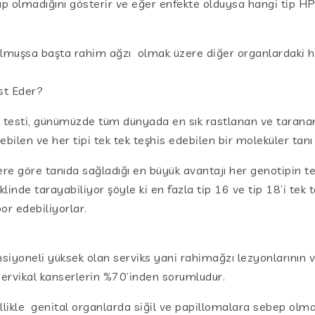
up olmadığını gösterir ve eğer enfekte olduysa hangi tip 
te olmuşsa başta rahim ağzı olmak üzere diğer organlardaki
st Eder?
esti, günümüzde tüm dünyada en sık rastlanan ve taranan 
bilen ve her tipi tek tek teşhis edebilen bir moleküler tanı 
e göre tanıda sağladığı en büyük avantajı her genotipin tek
linde tarayabiliyor şöyle ki en fazla tip 16 ve tip 18’i tek 
por edebiliyorlar.
siyoneli yüksek olan serviks yani rahimağzı lezyonlarının v
 servikal kanserlerin %70’inden sorumludur.
ellikle genital organlarda siğil ve papillomalara sebep olma