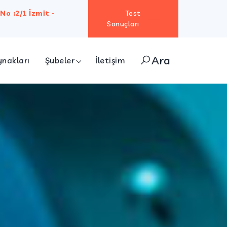
No :2/1 İzmit -
Test
Sonuçları
Ara
ynakları
Şubeler
İletişim
ÇET-KA OSGB
KOCAELİ SİSTEM ÖZEL GIDA KONTROL LAB.