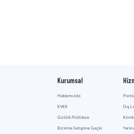
Kurumsal
Hiz
Hakkımızda
Port
KVKK
Dış L
Gizlilik Politikası
Klini
Bizimle Iletişime Geçin
Yeri