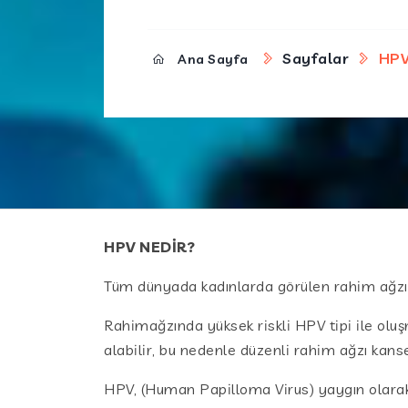
Sayfalar
HPV
Ana Sayfa
HPV NEDİR?
Tüm dünyada kadınlarda görülen rahim ağzı 
Rahimağzında yüksek riskli HPV tipi ile olu
alabilir, bu nedenle düzenli rahim ağzı kanse
HPV, (Human Papilloma Virus) yaygın olarak c