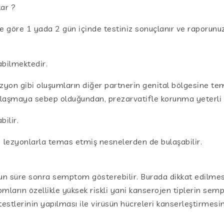
ar ?
göre 1 yada 2 gün içinde testiniz sonuçlanır ve raporunuz 
şabilmektedir.
ezyon gibi oluşumların diğer partnerin genital bölgesine tem
ulaşmaya sebep olduğundan, prezarvatifle korunma yeterli
ilir.
i lezyonlarla temas etmiş nesnelerden de bulaşabilir.
n süre sonra semptom gösterebilir. Burada dikkat edilmesi ge
mların özellikle yüksek riskli yani kanserojen tiplerin sem
stlerinin yapılması ile virüsün hücreleri kanserleştirmesin