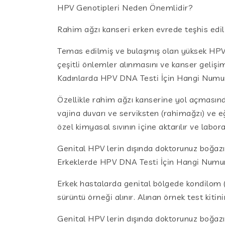
HPV Genotipleri Neden Önemlidir?
Rahim ağzı kanseri erken evrede teşhis edil
Temas edilmiş ve bulaşmış olan yüksek HPV ti
çeşitli önlemler alınmasını ve kanser geliş
Kadınlarda HPV DNA Testi İçin Hangi Numun
Özellikle rahim ağzı kanserine yol açmasın
vajina duvarı ve serviksten (rahimağzı) ve e
özel kimyasal sıvının içine aktarılır ve labo
Genital HPV lerin dışında doktorunuz boğazı
Erkeklerde HPV DNA Testi İçin Hangi Numune
Erkek hastalarda genital bölgede kondilom (
sürüntü örneği alınır. Alınan örnek test kitin
Genital HPV lerin dışında doktorunuz boğazı