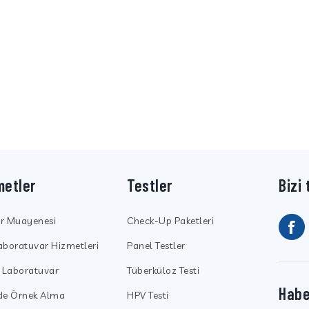
metler
Testler
Bizi 
ör Muayenesi
Check-Up Paketleri
aboratuvar Hizmetleri
Panel Testler
k Laboratuvar
Tüberküloz Testi
Habe
nde Örnek Alma
HPV Testi