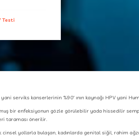
 Testi
yani serviks kanserlerinin %90′ ının kaynağı HPV yani Hum
şmuş bir enfeksiyonun gözle görülebilir yada hissedilir sem
ri taraması önerilir.
insel yollarla bulaşan, kadınlarda genital siğil, rahim ağz