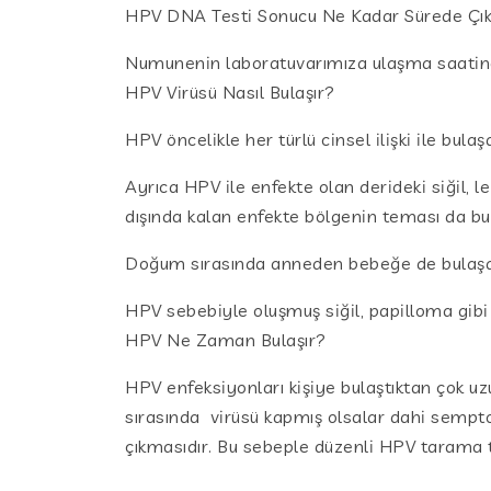
HPV DNA Testi Sonucu Ne Kadar Sürede Çık
Numunenin laboratuvarımıza ulaşma saatine 
HPV Virüsü Nasıl Bulaşır?
HPV öncelikle her türlü cinsel ilişki ile bula
Ayrıca HPV ile enfekte olan derideki siğil, l
dışında kalan enfekte bölgenin teması da b
Doğum sırasında anneden bebeğe de bulaşab
HPV sebebiyle oluşmuş siğil, papilloma gib
HPV Ne Zaman Bulaşır?
HPV enfeksiyonları kişiye bulaştıktan çok uzu
sırasında virüsü kapmış olsalar dahi sempto
çıkmasıdır. Bu sebeple düzenli HPV tarama te