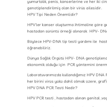
yumurtalık, penis, kanserlerine ve her iki 
genotiplendirilmiş olan bir virüs ailesidir.
HPV Tipi Neden Önemlidir?
HPV’ler kanser oluşturma ihtimaline göre geno
hastadan sürüntü örneği alınarak HPV- DNA
Böylece HPV-DNA tip testi yardımı ile hasta
öğrenebiliriz.
Dünya Sağlık Örgütü HPV- DNA genotiplendir
ekonomik olduğu için PCR yöntemini önerm
Laboratuvarımızda kullandığımız HPV DNA PC
her birini virüs yükü dahil olmak üzere, gra
HPV DNA PCR Testi Nedir?
HPV PCR testi , hastadan alınan genital ,vagi