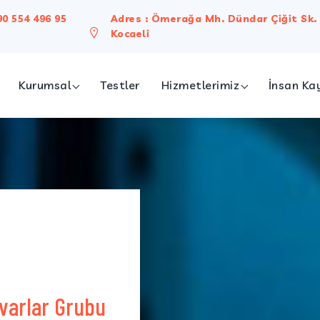
90 554 496 95
Adres : Ömerağa Mh. Dündar Çiğit Sk. 
Kocaeli
Kurumsal
Testler
Hizmetlerimiz
İnsan Ka
ımızda
Bireysel Hizmetler
on & Vizyon
Kurumsal Hizmetler
Biyokimya Laboratuvarı
Meslek Hastalıkları
Sperm Testi
Genetik Testler
Evden Kan Alma
varlar Grubu