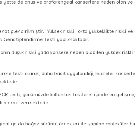
cinsiyette de anüs ve orafarengeal kanserlere neden olan v
tiplendirilmiştir. Yüksek riskli , orta yükseklikte riskli ve 
 Genotiplendirme Testi yapılmaktadır.
nın düşük riskli yada kansere neden olabilen yüksek riskli 
me testi olarak, daha basit uygulandığı, hücreler kanserl
ektedir.
R testi, günümüzde kullanılan testlerin içinde en gelişmiş
fik olarak vermektedir.
nal ya da boğaz sürüntü örnekleri ile yapılan moleküler bir 