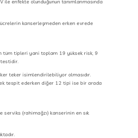
HPV ile enfekte olunduğunun tanımlanmasında
 hücrelerin kanserleşmeden erken evrede
tüm tipleri yani toplam 19 yüksek risk, 9
testidir.
er teker isimlendirilebiliyor olmasıdır.
tek tespit ederken diğer 12 tipi ise bir arada
e serviks (rahimağzı) kanserinin en sık
ktadır.