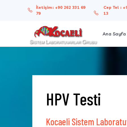
İletişim:
+90 262 331 69
Cep Tel :
+
79
13
Ana Sayfa
Hakk
Misy
HPV Testi
Kocaeli Sistem Laboratu