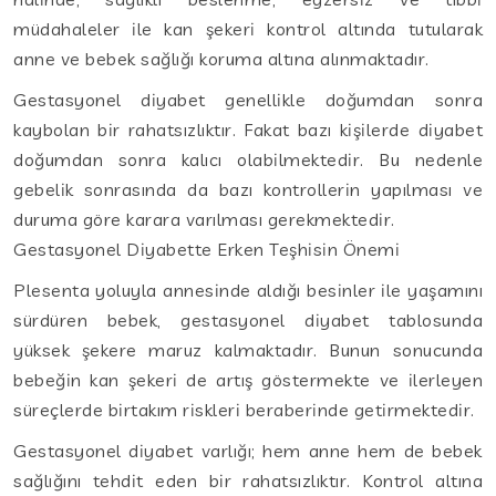
müdahaleler ile kan şekeri kontrol altında tutularak
anne ve bebek sağlığı koruma altına alınmaktadır.
Gestasyonel diyabet genellikle doğumdan sonra
kaybolan bir rahatsızlıktır. Fakat bazı kişilerde diyabet
doğumdan sonra kalıcı olabilmektedir. Bu nedenle
gebelik sonrasında da bazı kontrollerin yapılması ve
duruma göre karara varılması gerekmektedir.
Gestasyonel Diyabette Erken Teşhisin Önemi
Plesenta yoluyla annesinde aldığı besinler ile yaşamını
sürdüren bebek, gestasyonel diyabet tablosunda
yüksek şekere maruz kalmaktadır. Bunun sonucunda
bebeğin kan şekeri de artış göstermekte ve ilerleyen
süreçlerde birtakım riskleri beraberinde getirmektedir.
Gestasyonel diyabet varlığı; hem anne hem de bebek
sağlığını tehdit eden bir rahatsızlıktır. Kontrol altına