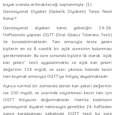
büyük oranda arttırabileceği saptanmıştır. (1)
Gestasyonel Diyabet (Gebelik Diyabeti) Tanısı Nasıl
Konur?
Gestasyonel diyabet tanısı gebeliğin 24-28.
Haftasında yapılan OGTT (Oral Glukoz Tolerans Testi)
ile konulabilmektedir. Tanı amacıyla teste gelen
kişilerin en az 8 saatlik bir açlık süresinin bulunması
gerekmektedir. Bu süre sonunda kişilere ilk olarak ‘’açlık
kan şekeri’’ testi uygulanmakta ve açlık kan şekeri
değerinin 126 mg/dL ve üzeri çıkması halinde kesin
tanı koymak amacıyla OGTT’ye ihtiyaç duyulmaktadır.
Ayrıca normal bir zamanda alınan kan şekeri değerinin
ise 200 mg/dL ve üzerinde seyretmesi kesin tanı için
OGTT ihtiyacını doğurmaktadır. Hamile kadınların
gestasyonel diyabet tablosuyla genellike 24. haftadan
sonra karşılaşması sebebiyle OGTT testi bu süre