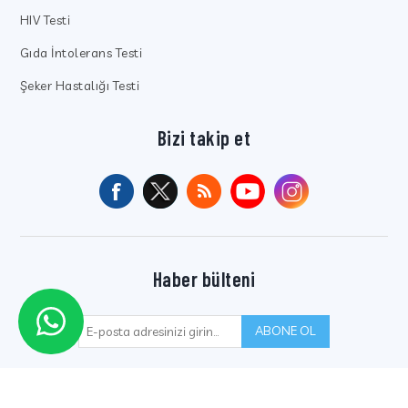
HIV Testi
Gıda İntolerans Testi
Şeker Hastalığı Testi
Bizi takip et
Haber bülteni
ABONE OL