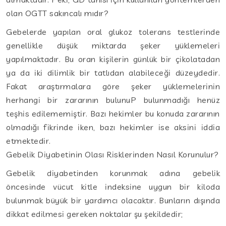
olan OGTT sakıncalı mıdır?
Gebelerde yapılan oral glukoz tolerans testlerinde
genellikle düşük miktarda şeker yüklemeleri
yapılmaktadır. Bu oran kişilerin günlük bir çikolatadan
ya da iki dilimlik bir tatlıdan alabileceği düzeydedir.
Fakat araştırmalara göre şeker yüklemelerinin
herhangi bir zararının bulunuP bulunmadığı henüz
teşhis edilememiştir. Bazı hekimler bu konuda zararının
olmadığı fikrinde iken, bazı hekimler ise aksini iddia
etmektedir.
Gebelik Diyabetinin Olası Risklerinden Nasıl Korunulur?
Gebelik diyabetinden korunmak adına gebelik
öncesinde vücut kitle indeksine uygun bir kiloda
bulunmak büyük bir yardımcı olacaktır. Bunların dışında
dikkat edilmesi gereken noktalar şu şekildedir;