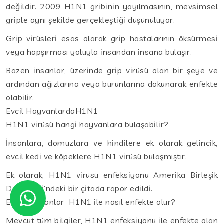
değildir. 2009 H1N1 gribinin yayılmasının, mevsimsel
griple aynı şekilde gerçekleştiği düşünülüyor.
Grip virüsleri esas olarak grip hastalarının öksürmesi
veya hapşırması yoluyla insandan insana bulaşır.
Bazen insanlar, üzerinde grip virüsü olan bir şeye ve
ardından ağızlarına veya burunlarına dokunarak enfekte
olabilir.
Evcil HayvanlardaH1N1
H1N1 virüsü hangi hayvanlara bulaşabilir?
İnsanlara, domuzlara ve hindilere ek olarak gelincik,
evcil kedi ve köpeklere H1N1 virüsü bulaşmıştır.
Ek olarak, H1N1 virüsü enfeksiyonu Amerika Birleşik
Devletleri’ndeki bir çitada rapor edildi.
Evcil hayvanlar H1N1 ile nasıl enfekte olur?
Mevcut tüm bilgiler, H1N1 enfeksiyonu ile enfekte olan