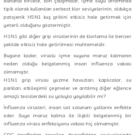
Bununla birlikte, son çalışmalar, içme suyu arıtımında
tipik olarak kullanılan serbest klor seviyelerinin, oldukça
patojenik H5N1 kuş gribini etkisiz hale getirmek için
yeterli olduğunu göstermiştir.
H1N1 gibi diğer grip virüslerinin de klorlama ile benzer
şekilde etkisiz hale getirilmesi muhtemeldir.
Bugüne kadar, virüslü içme suyuna maruz kalmanın
neden olduğu belgelenmiş insan influenza vakası
olmamıştır.
H1N1 grip virüsü yüzme havuzları, kaplıcalar, su
parkları, etkileşimli çeşmeler ve arıtılmış diğer eğlence
amaçlı tesislerdeki su yoluyla yayılabilir mi?
İnfluenza virüsleri, insan üst solunum yollarını enfekte
eder. Suya maruz kalma ile ilişkili belgelenmiş bir
influenza virüsü enfeksiyonu vakası hiç olmamıştır.
CDC tarafından önerilen dezenfektan seviyelerinde