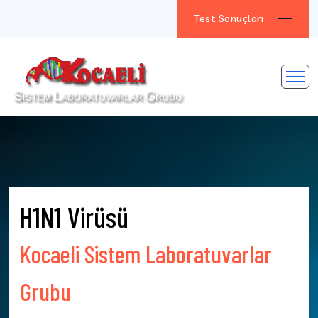
Test Sonuçları
H1N1 Virüsü
Kocaeli Sistem Laboratuvarlar
Grubu