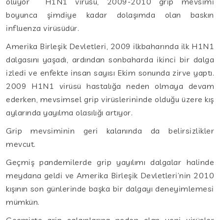
oluyor H1N1 virüsü, 2009-2010 grip mevsimi
boyunca şimdiye kadar dolaşımda olan baskın
influenza virüsüdür.
Amerika Birleşik Devletleri, 2009 ilkbaharında ilk H1N1
dalgasını yaşadı, ardından sonbaharda ikinci bir dalga
izledi ve enfekte insan sayısı Ekim sonunda zirve yaptı.
2009 H1N1 virüsü hastalığa neden olmaya devam
ederken, mevsimsel grip virüslerininde olduğu üzere kış
aylarında yayılma olasılığı artıyor.
Grip mevsiminin geri kalanında da belirsizlikler
mevcut.
Geçmiş pandemilerde grip yayılımı dalgalar halinde
meydana geldi ve Amerika Birleşik Devletleri’nin 2010
kışının son günlerinde başka bir dalgayı deneyimlemesi
mümkün.
Geçmişte grip salgınlarına neden olan yeni virüsler