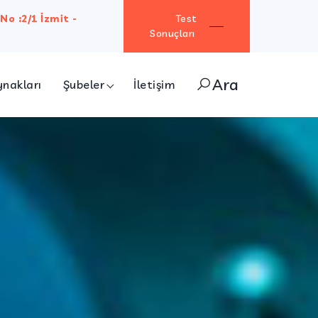
No :2/1 İzmit -
Test
Sonuçları
Ara
ynakları
Şubeler
İletişim
ÇET-KA OSGB
KOCAELİ SİSTEM ÖZEL GIDA KONTROL LAB.