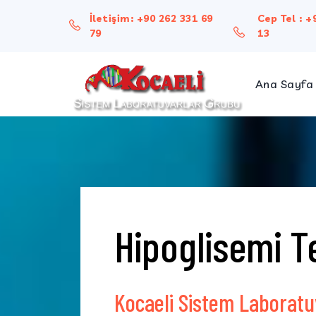
İletişim:
+90 262 331 69
Cep Tel :
+
79
13
Ana Sayfa
Hakk
Misy
Hipoglisemi Te
Kocaeli Sistem Laboratu