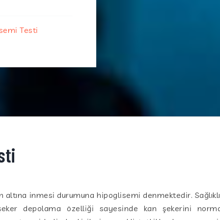
semi Testi
sti
 altına inmesi durumuna hipoglisemi denmektedir. Sağlıklı b
şeker depolama özelliği sayesinde kan şekerini normal