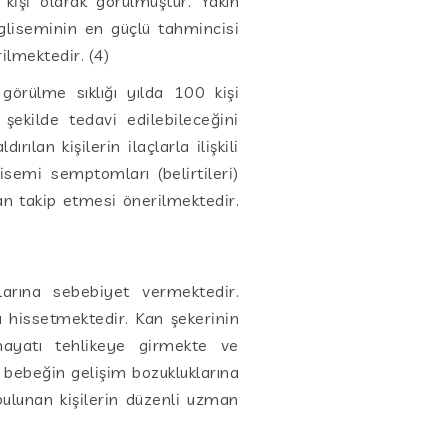
kişi olarak görülmüştür. Yakın
gliseminin en güçlü tahmincisi
rilmektedir. (4)
örülme sıklığı yılda 100 kişi
 şekilde tedavi edilebileceğini
rılan kişilerin ilaçlarla ilişkili
isemi semptomları (belirtileri)
an takip etmesi önerilmektedir.
arına sebebiyet vermektedir.
ı hissetmektedir. Kan şekerinin
hayatı tehlikeye girmekte ve
bebeğin gelişim bozukluklarına
bulunan kişilerin düzenli uzman