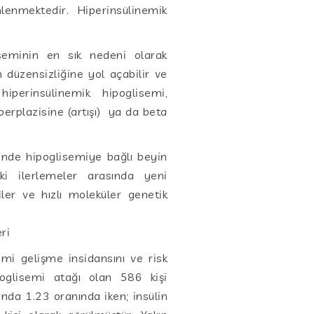
lenmektedir. Hiperinsülinemik
seminin en sık nedeni olarak
 düzensizliğine yol açabilir ve
hiperinsülinemik hipoglisemi,
erplazisine (artışı) ya da beta
inde hipoglisemiye bağlı beyin
ki ilerlemeler arasında yeni
iler ve hızlı moleküler genetik
ri
isemi gelişme insidansını ve risk
poglisemi atağı olan 586 kişi
rında 1.23 oranında iken; insülin