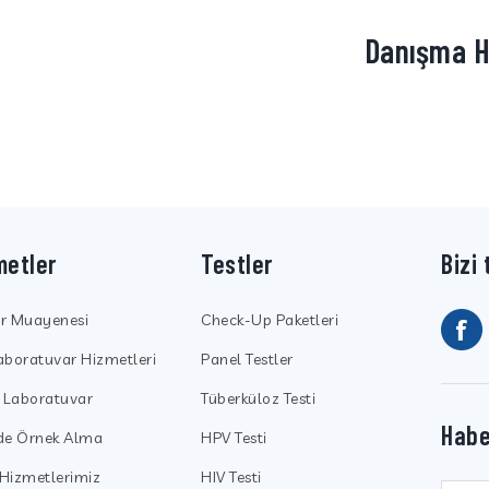
Danışma H
metler
Testler
Bizi 
ör Muayenesi
Check-Up Paketleri
aboratuvar Hizmetleri
Panel Testler
k Laboratuvar
Tüberküloz Testi
Habe
nde Örnek Alma
HPV Testi
Hizmetlerimiz
HIV Testi