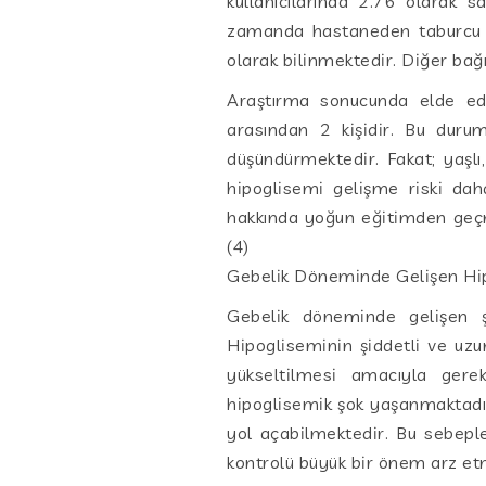
kullanıcılarında 2.76 olarak 
zamanda hastaneden taburcu ol
olarak bilinmektedir. Diğer bağım
Araştırma sonucunda elde edi
arasından 2 kişidir. Bu durum,
düşündürmektedir. Fakat; yaşlı, k
hipoglisemi gelişme riski daha
hakkında yoğun eğitimden geçme
(4)
Gebelik Döneminde Gelişen Hip
Gebelik döneminde gelişen ş
Hipogliseminin şiddetli ve uzu
yükseltilmesi amacıyla gere
hipoglisemik şok yaşanmaktadı
yol açabilmektedir. Bu sebeple
kontrolü büyük bir önem arz et