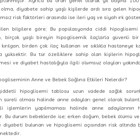
saptanmıştır. Ayrıca bu oran genel olarak yıl başına 100 
ma, diyabete sahip yaşlı kişilerde ardı sıra gelen hipo
sız risk faktörleri arasında ise ileri yaş ve siyah ırk göste
len bilgilere göre; Bu popülasyonda ciddi hipoglisemi g
 birçok yaşlı bireyin hipoglisemik ilaçlarla güvenli bir
ırılgan, birden çok ilaç kullanan ve sıklıkla hastaneye kaldı
 yüksektir. Bu tür özelliklere sahip olan kişilerin hipogl
si ve diyabet hastalığıyla ilgili olumsuz olayları yakınd
ogliseminin Anne ve Bebek Sağlına Etkileri Nelerdir?
iddetli hipoglisemi tablosu uzun vadede sağlık sorunl
n süreli olması halinde anne adayları genel olarak bulant
kli işlemlerin yapılmaması halinde anne adaylarının 
r. Bu durum bebeklerde ise; erken doğum, bebek ölümü ve 
 diyabeti bulunan ve hipoglisemi açısından risk altında 
mektedir.