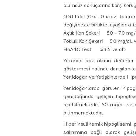
olumsuz sonuçlarına karşı koru
OGTT’de (Oral Glukoz Tolera
değişmekle birlikte, aşağıdaki t
Açlık Kan Şekeri 50 – 70 mg/
Tokluk Kan Şekeri 50 mg/dL ve
HbA1C Testi %3.5 ve altı
Yukarıda baz alınan değerler f
göstermesi halinde danışılan la
Yenidoğan ve Yetişkinlerde Hip
Yenidoğanlarda görülen hipogl
yenidoğanda gelişen hipoglis
açabilmektedir. 50 mg/dL ve a
bilinmemektedir.
Hiperinsülinemik hipoglisemi, 
salınımına bağlı olarak geli