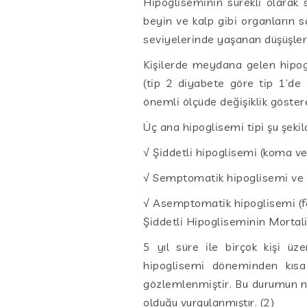
Hipogliseminin sürekli olarak 
beyin ve kalp gibi organların s
seviyelerinde yaşanan düşüşler
Kişilerde meydana gelen hipoglis
(tip 2 diyabete göre tip 1’de
önemli ölçüde değişiklik göster
Üç ana hipoglisemi tipi şu şeki
√ Şiddetli hipoglisemi (koma 
√ Semptomatik hipoglisemi ve
√ Asemptomatik hipoglisemi (fa
Şiddetli Hipogliseminin Mortali
5 yıl süre ile birçok kişi üz
hipoglisemi döneminden kısa 
gözlemlenmiştir. Bu durumun ne
olduğu vurgulanmıştır. (2)