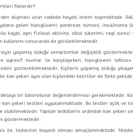
tileri Nelerdir?
rden düşmesi uzun vadede hayati önem taşımaktadır. Sıklı
eydana gelen hipoglisemi; pankreas tümörü, insülinoma (in
o kaybı, aşırı fiziksel aktivite, alkol tüketimi, regl süreci 
rın kullanımı sonucunda da görülebilmektedir.
reyin yaşamış olduğu semptomlar değişiklik göstermektedi
agresif tavırlar ile karşılaşırken; hipoglisemi tablosu 
endini gösterebilmektedir. Kişilerin yaşamış olduğu şikaye
de; kan şekeri aynı olan kişilerdeki belirtiler de farklı şeki
?
 detaylı bir laboratuvar değerlendirmesi gerekmektedir. Ka
le kan şekeri testleri uygulanmaktadır. Bu testler açlık ve t
 olabilmektedir. Yapılan tetkiklerin ardından kan şekeri se
nı göstermektedir.
is ile, tedavinin başarılı olması amaçlanmaktadır. Niteki