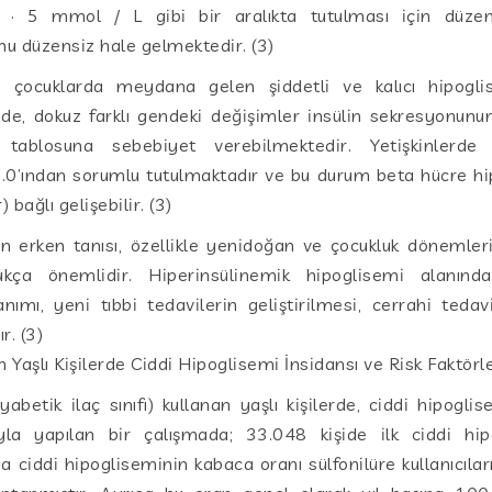
 · 5 mmol / L gibi bir aralıkta tutulması için düzen
nu düzensiz hale gelmektedir. (3)
çocuklarda meydana gelen şiddetli ve kalıcı hipogli
de, dokuz farklı gendeki değişimler insülin sekresyonunun
 tablosuna sebebiyet verebilmektedir. Yetişkinlerde 
5.0’ından sorumlu tutulmaktadır ve bu durum beta hücre hip
bağlı gelişebilir. (3)
in erken tanısı, özellikle yenidoğan ve çocukluk dönemler
kça önemlidir. Hiperinsülinemik hipoglisemi alanında
anımı, yeni tıbbi tedavilerin geliştirilmesi, cerrahi tedav
r. (3)
n Yaşlı Kişilerde Ciddi Hipoglisemi İnsidansı ve Risk Faktörle
iyabetik ilaç sınıfı) kullanan yaşlı kişilerde, ciddi hipogl
ıyla yapılan bir çalışmada; 33.048 kişide ilk ciddi hi
a ciddi hipogliseminin kabaca oranı sülfonilüre kullanıcıla