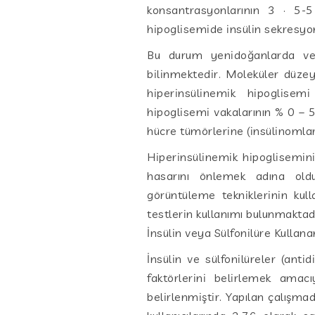
konsantrasyonlarının 3 · 5-5
hipoglisemide insülin sekresyo
Bu durum yenidoğanlarda ve 
bilinmektedir. Moleküler düzey
hiperinsülinemik hipoglisemi
hipoglisemi vakalarının % 0 – 
hücre tümörlerine (insülinomlar) 
Hiperinsülinemik hipoglisemin
hasarını önlemek adına oldu
görüntüleme tekniklerinin kull
testlerin kullanımı bulunmaktadı
İnsülin veya Sülfonilüre Kullana
İnsülin ve sülfonilüreler (antid
faktörlerini belirlemek amac
belirlenmiştir. Yapılan çalışmad