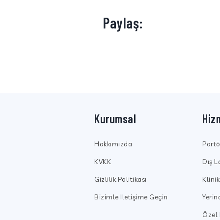
Paylaş:
Kurumsal
Hiz
Hakkımızda
Port
KVKK
Dış L
Gizlilik Politikası
Klini
Bizimle Iletişime Geçin
Yeri
Özel 