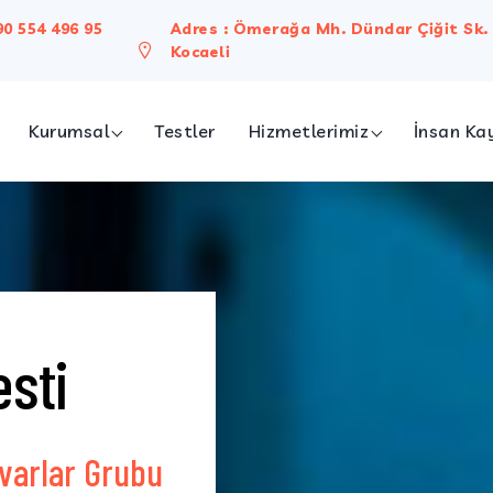
90 554 496 95
Adres : Ömerağa Mh. Dündar Çiğit Sk. 
Kocaeli
Kurumsal
Testler
Hizmetlerimiz
İnsan Ka
ımızda
Bireysel Hizmetler
on & Vizyon
Kurumsal Hizmetler
Biyokimya Laboratuvarı
Meslek Hastalıkları
sti
Sperm Testi
Genetik Testler
Evden Kan Alma
varlar Grubu