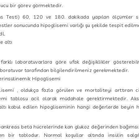
yucu bir görev görmektedir.
ns Testi) 60, 120 ve 180. dakikada yapılan ölçümler s
estler sonucunda hipoglisemi varlığı şu şekilde tespit edilm
dL
 altı
arklı laboratuvarlara göre ufak değişiklikler gösterebil
boratuvar tarafından bilgilendirilmeniz gerekmektedir.
erinsülinemik Hipoglisemi
isemi , oldukça fazla görülen ve mortaliteyi arttıran 
emi tablosu acil olarak müdahale gerektirmektedir. Aks
ltı kabul edilen hipogliseminin hangi değerlerde beyin ha
pankreas beta hücrelerinde kan glukoz değerinden bağımsız 
şen bir tablodur. Normal koşullar altında insülin salg