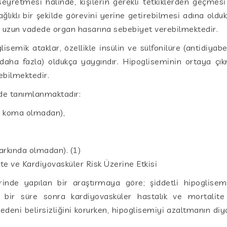
seyretmesi halinde, kişilerin gerekli tetkiklerden geçmes
ağlıklı bir şekilde görevini yerine getirebilmesi adına old
 uzun vadede organ hasarına sebebiyet verebilmektedir.
emik ataklar, özellikle insülin ve sülfonilüre (antidiyabeti
 daha fazla) oldukça yaygındır. Hipogliseminin ortaya 
ebilmektedir.
lde tanımlanmaktadır:
ve koma olmadan),
rkında olmadan). (1)
te ve Kardiyovasküler Risk Üzerine Etkisi
erinde yapılan bir araştırmaya göre; şiddetli hipoglisemi
bir süre sonra kardiyovasküler hastalık ve mortalite a
deni belirsizliğini korurken, hipoglisemiyi azaltmanın di