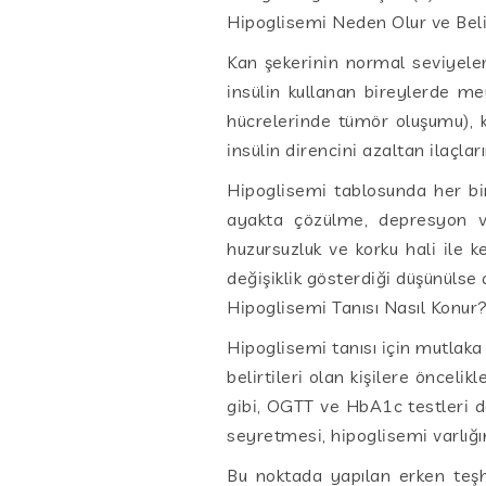
Hipoglisemi Neden Olur ve Belir
Kan şekerinin normal seviyele
insülin kullanan bireylerde m
hücrelerinde tümör oluşumu), kil
insülin direncini azaltan ilaçla
Hipoglisemi tablosunda her bi
ayakta çözülme, depresyon ve 
huzursuzluk ve korku hali ile k
değişiklik gösterdiği düşünülse 
Hipoglisemi Tanısı Nasıl Konur
Hipoglisemi tanısı için mutlaka
belirtileri olan kişilere öncelik
gibi, OGTT ve HbA1c testleri de
seyretmesi, hipoglisemi varlığı
Bu noktada yapılan erken teşh