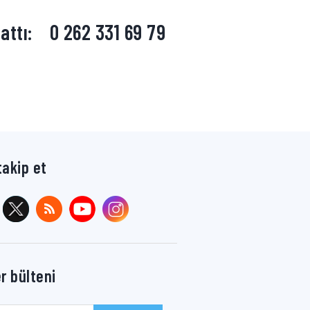
attı:
0 262 331 69 79
takip et
r bülteni