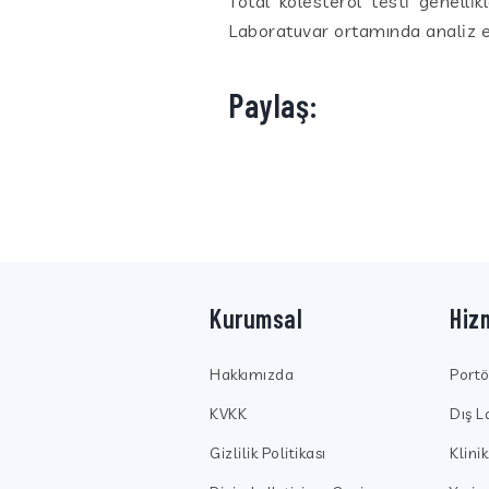
Total kolesterol testi genelli
Laboratuvar ortamında analiz ed
Paylaş:
Kurumsal
Hiz
Hakkımızda
Port
KVKK
Dış L
Gizlilik Politikası
Klini