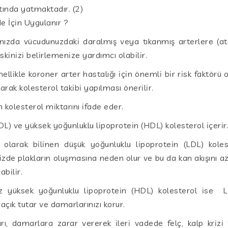
tında yatmaktadır. (2)
e İçin Uygulanır ?
ınızda vücudunuzdaki daralmış veya tıkanmış arterlere (a
riskinizi belirlemenize yardımcı olabilir.
ellikle koroner arter hastalığı için önemli bir risk faktörü 
rak kolesterol takibi yapılması önerilir.
 kolesterol miktarını ifade eder.
DL) ve yüksek yoğunluklu lipoprotein (HDL) kolesterol içerir
 olarak bilinen düşük yoğunluklu lipoprotein (LDL) kole
nizde plakların oluşmasına neden olur ve bu da kan akışını az
bilir.
miz yüksek yoğunluklu lipoprotein (HDL) kolesterol ise 
açık tutar ve damarlarınızı korur.
ı, damarlara zarar vererek ileri vadede felç, kalp krizi v