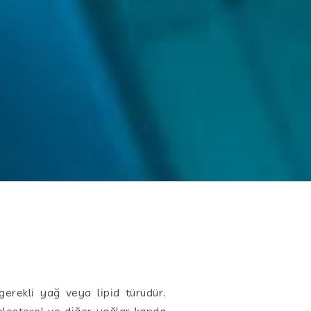
gerekli yağ veya lipid türüdür.
olesterol ve diğer yağlar kanda