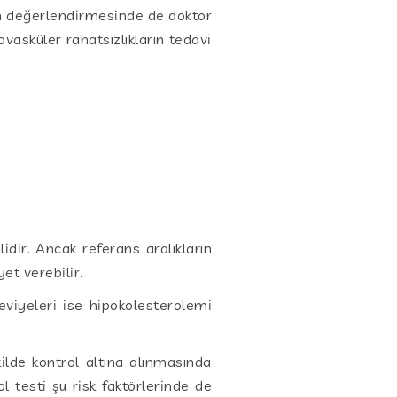
arın değerlendirmesinde de doktor
ovasküler rahatsızlıkların tedavi
idir. Ancak referans aralıkların
et verebilir.
seviyeleri ise hipokolesterolemi
kilde kontrol altına alınmasında
l testi şu risk faktörlerinde de