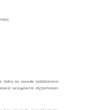
ması)
e daha az sürede tetkiklerinizi
esterol seviyelerini ölçtürmeleri