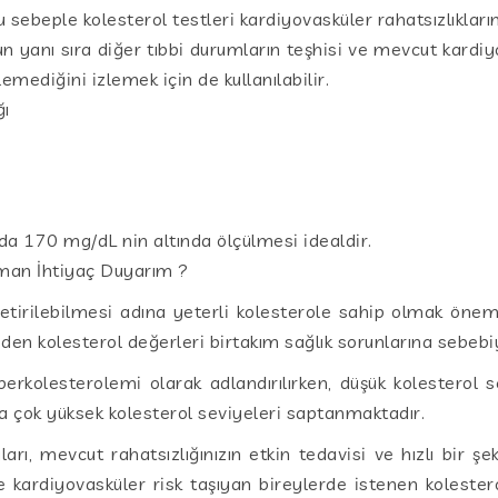
Bu sebeple kolesterol testleri kardiyovasküler rahatsızlıkl
un yanı sıra diğer tıbbi durumların teşhisi ve mevcut kardiy
rlemediğini izlemek için de kullanılabilir.
ğı
da 170 mg/dL nin altında ölçülmesi idealdir.
aman İhtiyaç Duyarım ?
etirilebilmesi adına yeterli kolesterole sahip olmak öneml
en kolesterol değerleri birtakım sağlık sorunlarına sebebiy
perkolesterolemi olarak adlandırılırken, düşük kolesterol 
ha çok yüksek kolesterol seviyeleri saptanmaktadır.
arı, mevcut rahatsızlığınızın etkin tedavisi ve hızlı bir şe
e kardiyovasküler risk taşıyan bireylerde istenen kolestero