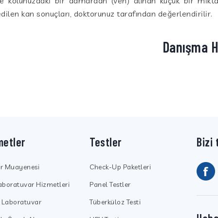
kle kolunuzdaki bir damardan (ven) alınan küçük bir miktar
ilen kan sonuçları, doktorunuz tarafından değerlendirilir.
Danışma H
metler
Testler
Bizi 
ör Muayenesi
Check-Up Paketleri
aboratuvar Hizmetleri
Panel Testler
k Laboratuvar
Tüberküloz Testi