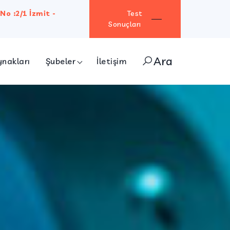
No :2/1 İzmit -
Test
Sonuçları
Ara
ynakları
Şubeler
İletişim
ÇET-KA OSGB
KOCAELİ SİSTEM ÖZEL GIDA KONTROL LAB.