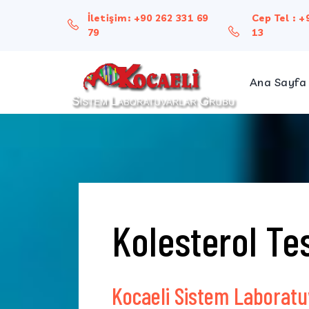
İletişim:
+90 262 331 69
Cep Tel :
+
79
13
Ana Sayfa
Hakk
Misy
Kolesterol Tes
Kocaeli Sistem Laboratu