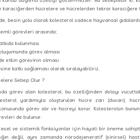
de karaciğerden hücrelere ve hücrelerden tekrar karaciğere t
de, besin yolu olarak kolesterol sadece hayvansal gıdalardan
emli görevleri arasında;
atkıda bulunması
 oluşumunda görev alması
 etkin görevinin olması
ne katkı sağlaması olarak sıralayabiliriz.
elere Sebep Olur ?
nda görev alan kolesterol, bu özelliğinden dolayı vücutta
lesterol yardımıyla oluşturulan hücre zarı (duvarı), hü
 konusunda görev alır ve hücreyi korur. Kolesterolün bun
evleri de bulunur.
resel ve sistemik fonksiyonlar için hayati bir öneme sahip
ığın değil, aynı zamanda nörodejeneratif (sinirsel) hasta