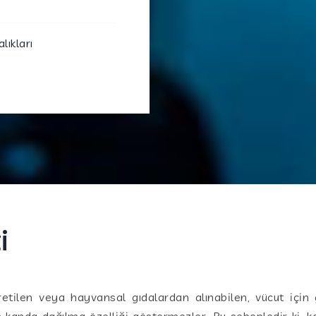
ıkları
i
retilen veya hayvansal gıdalardan alınabilen, vücut için 
 kanda dağılma özelliği göstermezler. Bu sebepledir ki, k