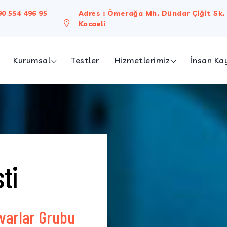
90 554 496 95
Adres : Ömerağa Mh. Dündar Çiğit Sk. 
Kocaeli
Kurumsal
Testler
Hizmetlerimiz
İnsan Ka
ımızda
Bireysel Hizmetler
on & Vizyon
Kurumsal Hizmetler
Biyokimya Laboratuvarı
Meslek Hastalıkları
ti
Sperm Testi
Genetik Testler
Evden Kan Alma
varlar Grubu