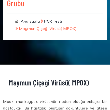
Grubu
Ana sayfa
PCR Testi
Maymun Çiçeği Virüsü( MPOX)
Maymun Çiçeği Virüsü( MPOX)
Mpox, monkeypox virüsünün neden olduğu bulaşıcı bir
hastalıktır. Bu hastalık, püstüler döküntülere ve ateşe