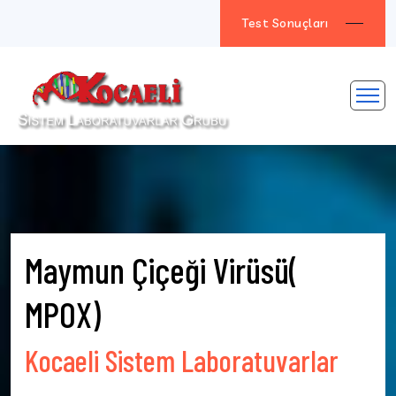
Test Sonuçları
Maymun Çiçeği Virüsü(
MPOX)
Kocaeli Sistem Laboratuvarlar