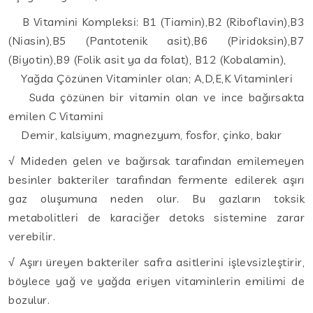
B Vitamini Kompleksi: B1 (Tiamin),B2 (Riboflavin),B3
(Niasin),B5 (Pantotenik asit),B6 (Piridoksin),B7
(Biyotin),B9 (Folik asit ya da folat), B12 (Kobalamin),
Yağda Çözünen Vitaminler olan; A,D,E,K Vitaminleri
Suda çözünen bir vitamin olan ve ince bağırsakta
emilen C Vitamini
Demir, kalsiyum, magnezyum, fosfor, çinko, bakır
√ Mideden gelen ve bağırsak tarafından emilemeyen
besinler bakteriler tarafından fermente edilerek aşırı
gaz oluşumuna neden olur. Bu gazların toksik
metabolitleri de karaciğer detoks sistemine zarar
verebilir.
√ Aşırı üreyen bakteriler safra asitlerini işlevsizleştirir,
böylece yağ ve yağda eriyen vitaminlerin emilimi de
bozulur.