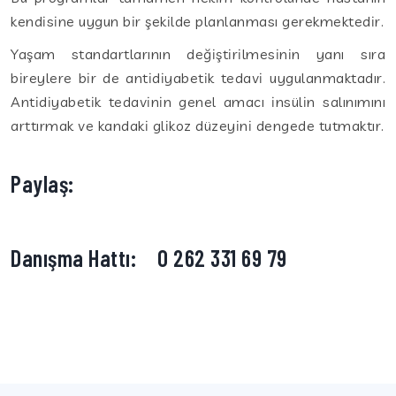
kendisine uygun bir şekilde planlanması gerekmektedir.
Yaşam standartlarının değiştirilmesinin yanı sıra
bireylere bir de antidiyabetik tedavi uygulanmaktadır.
Antidiyabetik tedavinin genel amacı insülin salınımını
arttırmak ve kandaki glikoz düzeyini dengede tutmaktır.
Paylaş:
Danışma Hattı:
0 262 331 69 79