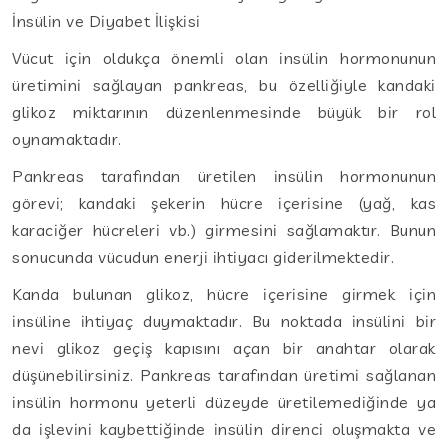
İnsülin ve Diyabet İlişkisi
Vücut için oldukça önemli olan insülin hormonunun
üretimini sağlayan pankreas, bu özelliğiyle kandaki
glikoz miktarının düzenlenmesinde büyük bir rol
oynamaktadır.
Pankreas tarafından üretilen insülin hormonunun
görevi; kandaki şekerin hücre içerisine (yağ, kas
karaciğer hücreleri vb.) girmesini sağlamaktır. Bunun
sonucunda vücudun enerji ihtiyacı giderilmektedir.
Kanda bulunan glikoz, hücre içerisine girmek için
insüline ihtiyaç duymaktadır. Bu noktada insülini bir
nevi glikoz geçiş kapısını açan bir anahtar olarak
düşünebilirsiniz. Pankreas tarafından üretimi sağlanan
insülin hormonu yeterli düzeyde üretilemediğinde ya
da işlevini kaybettiğinde insülin direnci oluşmakta ve