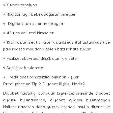
√ Yüksek tansiyon
√ 4kg’dan ağır bebek doğuran bireyler
√ Diyabet tanısı konan bireyler
√ 45 yaş ve üzeri kimseler
√ Kronik pankreatit (Kronik pankreas iltihaplanması) ve
pankreasta meydana gelen bazı rahatsızlıklar
√ Fiziksel aktivitesi düşük olan kimseler
√ Sağlıksız beslenme
√ Prediyabet rahatsızlığı bulunan kişiler
Prediyabet ve Tip 2 Diyabet İlişkisi Nedir?
Diyabet hastalığı olmayan kişilerde; ailesinde diyabet
öyküsü bulunanlarda, diyabet öyküsü bulunmayan
kişilere nazaran daha yüksek oranda insülin direnci ve