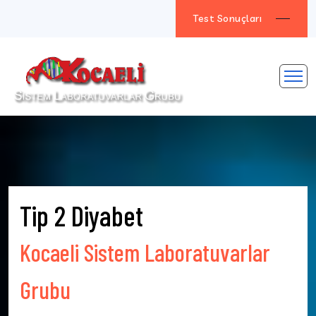
Test Sonuçları
Tip 2 Diyabet
Kocaeli Sistem Laboratuvarlar
Grubu