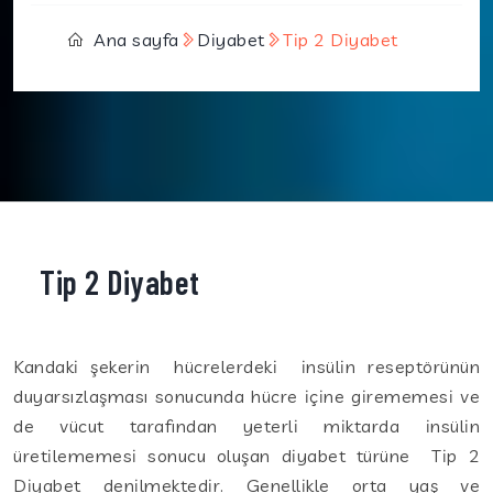
Ana sayfa
Diyabet
Tip 2 Diyabet
Tip 2 Diyabet
Kandaki şekerin hücrelerdeki insülin reseptörünün
duyarsızlaşması sonucunda hücre içine girememesi ve
de vücut tarafından yeterli miktarda insülin
üretilememesi sonucu oluşan diyabet türüne Tip 2
Diyabet denilmektedir. Genellikle orta yaş ve