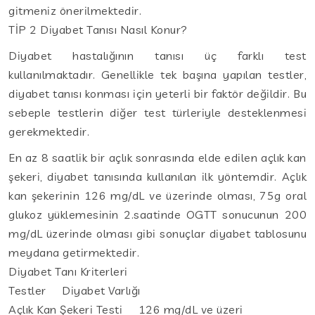
gitmeniz önerilmektedir.
TİP 2 Diyabet Tanısı Nasıl Konur?
Diyabet hastalığının tanısı üç farklı test
kullanılmaktadır. Genellikle tek başına yapılan testler,
diyabet tanısı konması için yeterli bir faktör değildir. Bu
sebeple testlerin diğer test türleriyle desteklenmesi
gerekmektedir.
En az 8 saatlik bir açlık sonrasında elde edilen açlık kan
şekeri, diyabet tanısında kullanılan ilk yöntemdir. Açlık
kan şekerinin 126 mg/dL ve üzerinde olması, 75g oral
glukoz yüklemesinin 2.saatinde OGTT sonucunun 200
mg/dL üzerinde olması gibi sonuçlar diyabet tablosunu
meydana getirmektedir.
Diyabet Tanı Kriterleri
Testler Diyabet Varlığı
Açlık Kan Şekeri Testi 126 mg/dL ve üzeri