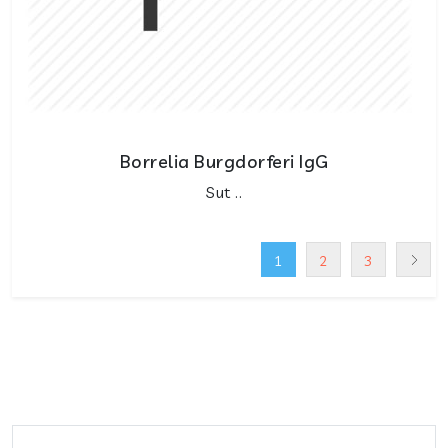
Borrelia Burgdorferi IgG
Sut ..
1
2
3