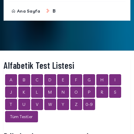
B
Ana Sayfa
Alfabetik Test Listesi
A
B
C
D
E
F
G
H
I
J
K
L
M
N
O
P
R
S
T
U
V
W
Y
Z
0-9
Tüm Testler