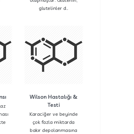
n
oluşmuştur. Glutenin,
glutelinler d..
nsı
Wilson Hastalığı &
Testi
taz
ması
Karaciğer ve beyinde
kte
çok fazla miktarda
z
bakır depolanmasına