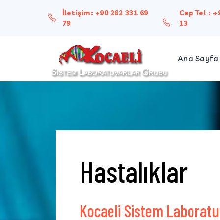
İletişim:
+90 262 331 69
Cep Tel :
+
79
13
Ana Sayfa
Hakk
Misy
Hastalıklar
Kocaeli Sistem Laboratu