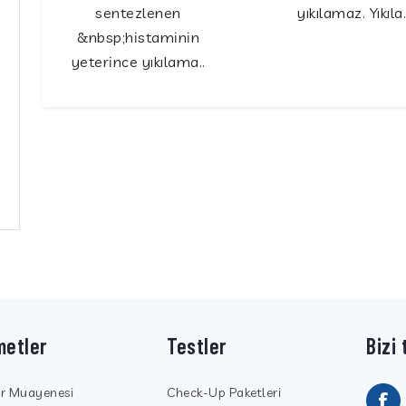
sentezlenen
yıkılamaz. Yıkıla.
&nbsp;histaminin
yeterince yıkılama..
metler
Testler
Bizi 
ör Muayenesi
Check-Up Paketleri