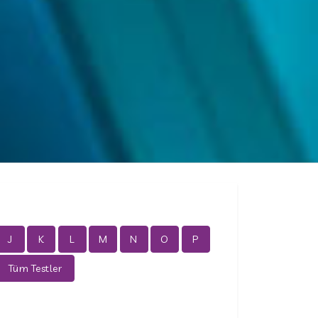
J
K
L
M
N
O
P
Tüm Testler