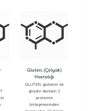
r
Gluten, (Çölyak)
Hastalığı
GLUTEN, glutenin ile
 ?
gliadin denilen 2
ist
proteinin
ı
birleşmesinden