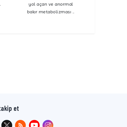
.
yol açan ve anormal
bakır metabolizması ..
takip et