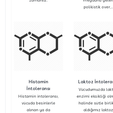
zamanla..
meydana gele
polikistik over,..
Histamin
Laktoz İntolera
İntoleransı
Vücudumuzda lak
Histamin intoleransı,
enzimi eksikliği ol
vücuda besinlerle
halinde sütle birli
alınan ya da
aldığımız lakto