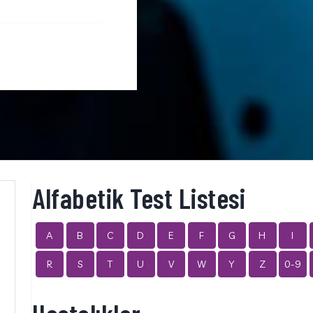
Alfabetik Test Listesi
A
B
C
D
E
F
G
H
I
R
S
T
U
V
W
Y
Z
0-9