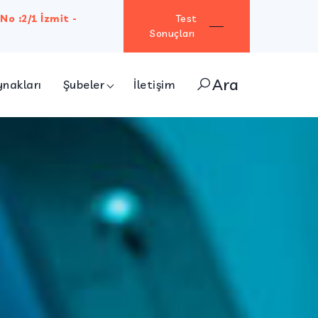
No :2/1 İzmit -
Test
Sonuçları
Ara
ynakları
Şubeler
İletişim
ÇET-KA OSGB
KOCAELİ SİSTEM ÖZEL GIDA KONTROL LAB.