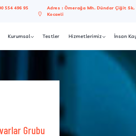
90 554 496 95
Adres : Ömerağa Mh. Dündar Çiğit Sk. 
Kocaeli
Kurumsal
Testler
Hizmetlerimiz
İnsan Ka
ımızda
Bireysel Hizmetler
on & Vizyon
Kurumsal Hizmetler
Biyokimya Laboratuvarı
Meslek Hastalıkları
Sperm Testi
Genetik Testler
Evden Kan Alma
varlar Grubu