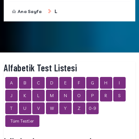
L
Ana Sayfa
Alfabetik Test Listesi
A
B
C
D
E
F
G
H
I
J
K
L
M
N
O
P
R
S
T
U
V
W
Y
Z
0-9
Tüm Testler