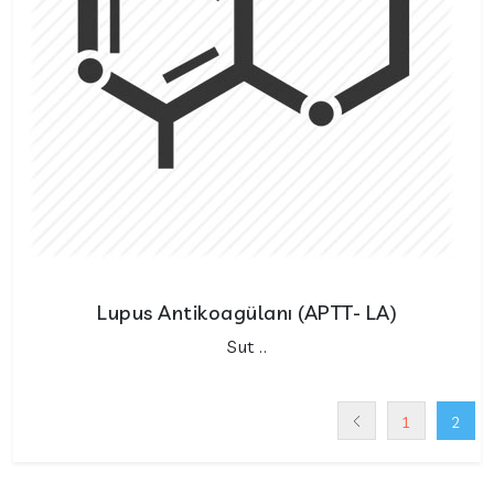
Lupus Antikoagülanı (APTT- LA)
Sut ..
1
2