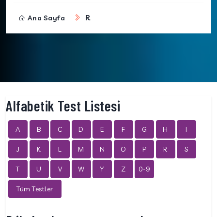
R
Ana Sayfa
Alfabetik Test Listesi
A
B
C
D
E
F
G
H
I
J
K
L
M
N
O
P
R
S
T
U
V
W
Y
Z
0-9
Tüm Testler