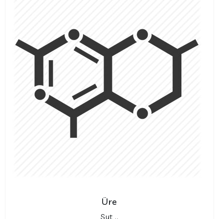
Üre
Sut ..