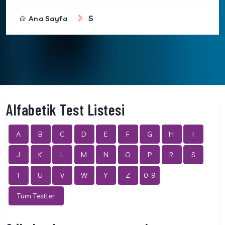
S
Ana Sayfa
Alfabetik Test Listesi
A
B
C
D
E
F
G
H
I
J
K
L
M
N
O
P
R
S
T
U
V
W
Y
Z
0-9
Tüm Testler