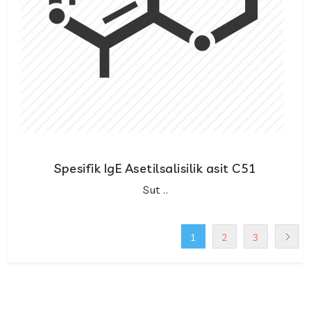
Spesifik IgE Asetilsalisilik asit C51
Sut ..
1
2
3