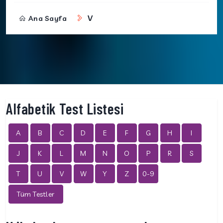
V
Ana Sayfa
Alfabetik Test Listesi
A
B
C
D
E
F
G
H
I
J
K
L
M
N
O
P
R
S
T
U
V
W
Y
Z
0-9
Tüm Testler